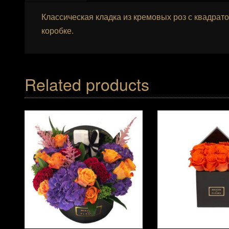
Классическая кладка из кремовых роз с квадрат
коробке.
Related products