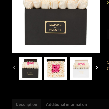
C
T
Description
Additional information