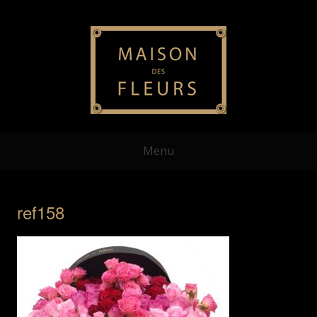
Menu
ref158