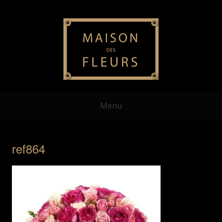
Menu
ref864